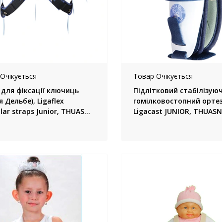
Очікується
Товар Очікується
 для фіксації ключиць
Підлітковий стабілізую
я Дельбе), Ligaflex
гомілковостопний ортез
ular straps Junior, THUASNE
Ligacast JUNIOR, THUAS
ція)
(Франція)