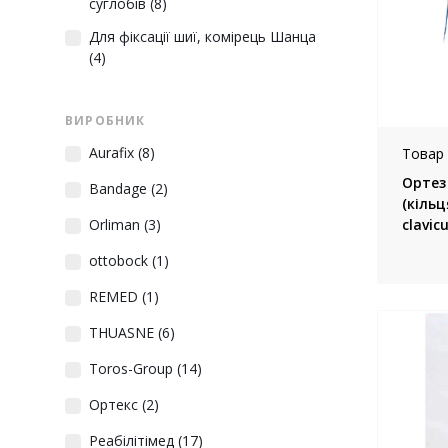
суглобів
(8)
Для фіксації шиї, комірець Шанца
(4)
ВИРОБНИК
Aurafix
(8)
Товар 
Ортез
Bandage
(2)
(кільц
clavic
Orliman
(3)
(Фран
ottobock
(1)
REMED
(1)
THUASNE
(6)
Toros-Group
(14)
Ортекс
(2)
Реабілітімед
(17)