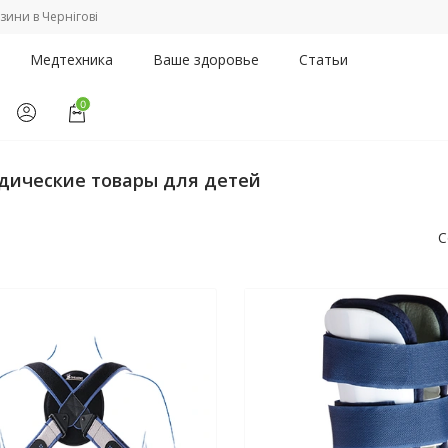
зини в Чернігові
Медтехника
Ваше здоровье
Статьи
0
 для детей
дические товары для детей
С