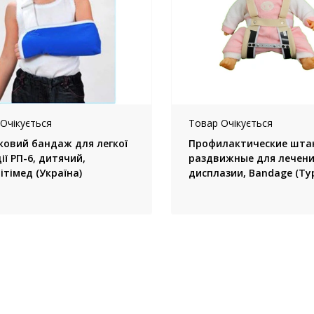
Очікується
Товар Очікується
ковий бандаж для легкої
Профилактические шта
ії РП-6, дитячий,
раздвижные для лечен
ітімед (Україна)
дисплазии, Bandage (Ту