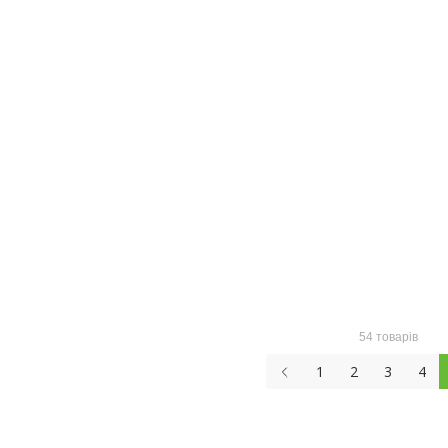
54 товарів
1
2
3
4