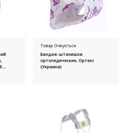
Товар Очікується
чий
Бандаж-штанишки
,
ортопедические, Ортекс
NE
(Украина)