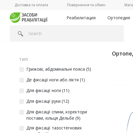
Доставка та оплата
Повернення та обмін
Мага
Реабилитация
Ортопедия
Головна
/
Категорії
/
Ортопедия
/
Ортопедические товары
Ортопе
ТИП
Грижові, абдомінальні пояса
(5)
Де фіксації ноги або ліктя
(1)
Для фіксації ноги
(11)
Для фіксації руки
(12)
Для фіксації спини, коректори
постави, кільця Дельбе
(9)
Для фіксації тазостегнових