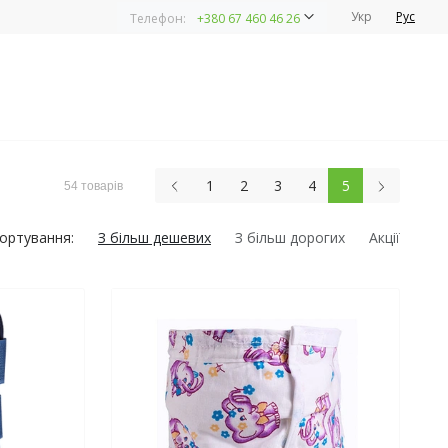
Укр
Рус
Телефон:
+380 67 460 46 26
1
2
3
4
5
54 товарів
ортування:
З більш дешевих
З більш дорогих
Акції