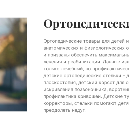
Ортопедически
Ортопедические товары для детей и
анатомических и физиологических о
и призваны обеспечить максимальн
лечения и реабилитации. Данные из
только лечебный, но профилактичес
детские ортопедические стельки – 
плоскостопия, детский корсет для 
искривления позвоночника, воротни
профилактика кривошеи. Детские ту
корректоры, стельки помогают детя
преодолеть недуг.