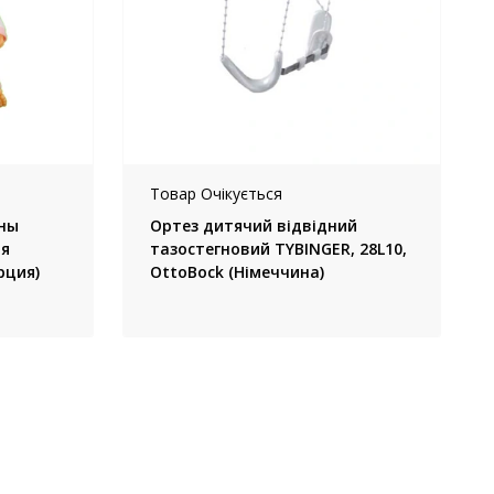
Товар Очікується
ны
Ортез дитячий відвідний
ия
тазостегновий TYBINGER, 28L10,
рция)
OttoBock (Німеччина)