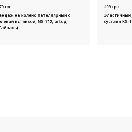
70 грн.
499 грн.
андаж на колено пателлярный с
Эластичный 
елевой вставкой, NS-712, ortop,
сустава KS-1
Тайвань)