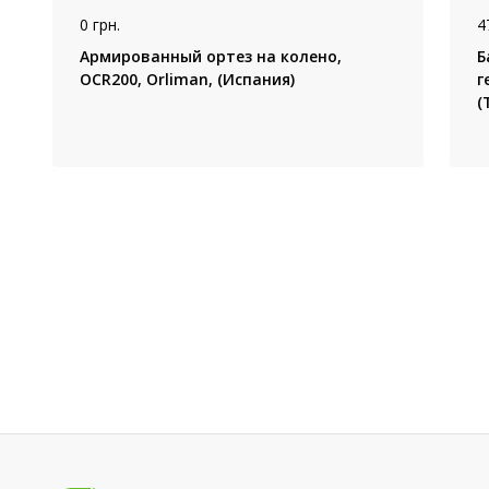
0 грн.
4
Армированный ортез на колено,
Б
OCR200, Orliman, (Испания)
г
(