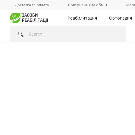
Доставка та оплата
Повернення та обмін
Мага
Реабилитация
Ортопедия
Головна
/
Категорії /
Ортопедия
/
Приспособление для но