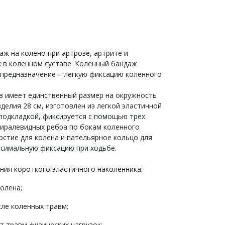
аж на колено при артрозе, артрите и
 в коленном суставе. Коленный бандаж
предназначение – легкую фиксацию коленного
в имеет единственный размер на окружность
зделия 28 см, изготовлен из легкой эластичной
подкладкой, фиксируется с помощью трех
пиралевидных ребра по бокам коленного
рстие для колена и пательярное кольцо для
ксимальную фиксацию при ходьбе.
ния короткого эластичного наколенника:
олена;
ле коленных травм;
т травм физических нагрузок;