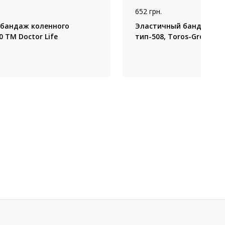
652 грн.
бандаж коленного
Эластичный бандаж на 
0 TM Doctor Life
тип-508, Toros-Group (У