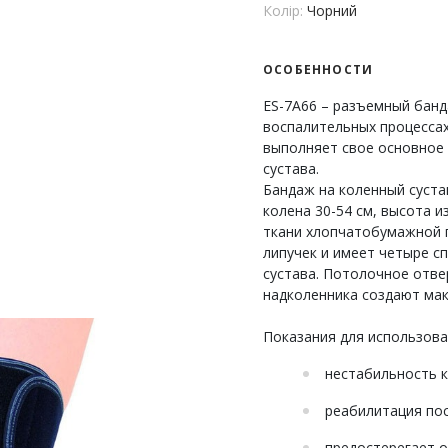
Колір:
Чорний
ОСОБЕННОСТИ
ES-7A66 – разъемный банд
воспалительных процессах
выполняет свое основное 
сустава.
Бандаж на коленный суста
колена 30-54 см, высота и
ткани хлопчатобумажной 
липучек и имеет четыре с
сустава. Потолочное отве
надколенника создают ма
Показания для использова
нестабильность к
реабилитация пос
предостерегает о