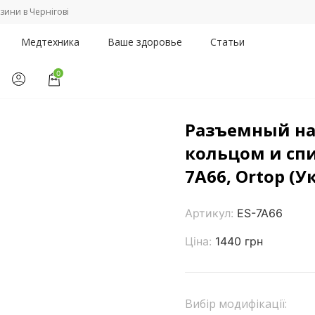
зини в Чернігові
Медтехника
Ваше здоровье
Статьи
0
ги, наколенники
/
Разъемный наколенник с силиконовым кольцом 
Разъемный на
кольцом и сп
7A66, Ortop (У
Артикул:
ES-7A66
Ціна:
1440 грн
Вибір модифікації: