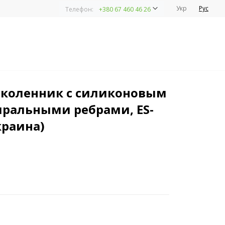
Укр
Рус
Телефон:
+380 67 460 46 26
и спиральными ребрами, ES-7A66, Ortop (Украина)
коленник с силиконовым
иральными ребрами, ES-
краина)