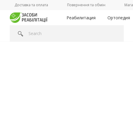
Доставка та оплата
Повернення та обмін
Мага
Реабилитация
Ортопедия
Головна
/
Категорії /
Ваше здоровье
/
Медицинская одеж