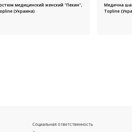
остюм медицинский женский "Пекин",
Медична шап
opline (Украина)
Topline (Укра
Социальная ответственность