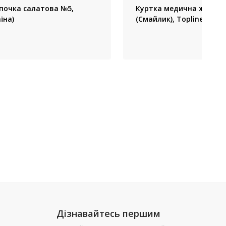
очка салатова №5,
Куртка медична жіноча 
їна)
(Смайлик), Topline (Укра
Дізнавайтесь першим