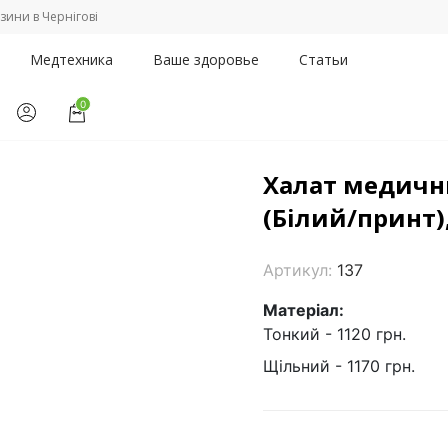
зини в Чернігові
Медтехника
Ваше здоровье
Статьи
0
да
/
Халат медичний чоловічий "Осло" (Білий/принт), Topline (Укра
Халат медичн
(Білий/принт),
Артикул:
137
Матеріал:
Тонкий - 1120 грн.
Щільний - 1170 грн.