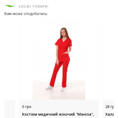
СХОЖІ ТОВАРИ:
Вам може сподобатись:
0 грн.
28 грн.
Костюм медичний жіночий "Маніла",
Халати