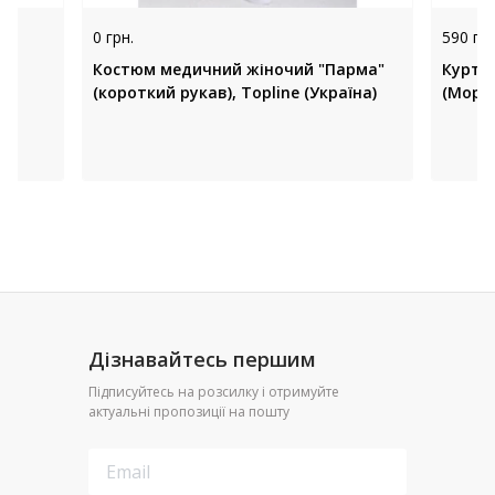
0 грн.
590 грн
Костюм медичний жіночий "Парма"
Куртка
(короткий рукав), Topline (Україна)
(Морсь
Дізнавайтесь першим
Підписуйтесь на розсилку і отримуйте
актуальні пропозиції на пошту