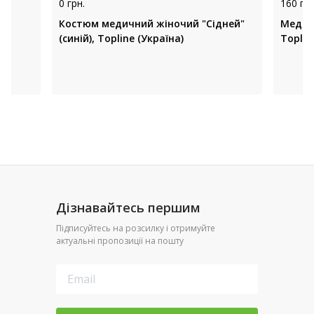
0 грн.
160 грн
Костюм медичний жіночий "Сідней"
Медич
(синій), Topline (Україна)
Toplin
Дізнавайтесь першим
Підписуйтесь на розсилку і отримуйте
актуальні пропозиції на пошту