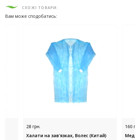
СХОЖІ ТОВАРИ:
Вам може сподобатись:
28 грн.
160 грн
Халати на зав'язках, Волес (Китай)
Медич