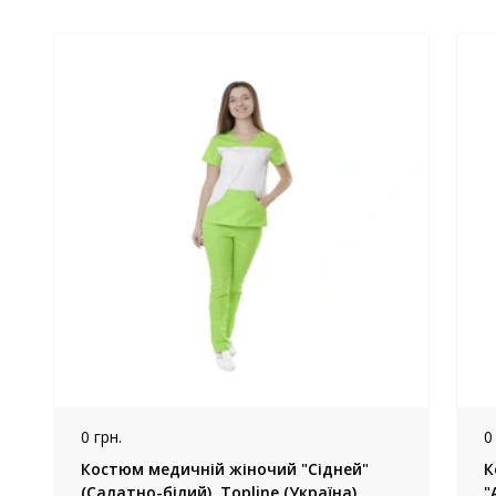
0 грн.
0
Костюм медичній жіночий "Сідней"
К
(Салатно-білий), Topline (Україна)
"