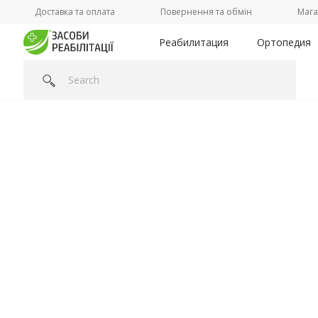
Доставка та оплата
Повернення та обмін
Мага
Реабилитация
Ортопедия
Головна
/
Категорії /
Ваше здоровье
/
Медицинская одеж