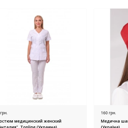
 грн.
160 грн.
остюм медицинский женский
Медична шап
Анталия", Topline (Украина)
(Україна)