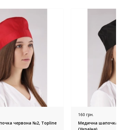
160 грн.
очка червона №2, Topline
Медична шапочка чорна
(Україна)