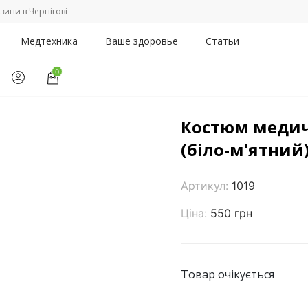
зини в Чернігові
Медтехника
Ваше здоровье
Статьи
0
да
/
Костюм медичний жіночий "Мілан" (біло-м'ятний), Topline (Ук
Костюм медич
(біло-м'ятний)
Артикул:
1019
Ціна:
550 грн
Товар очікується