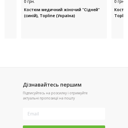
0 грн.
0 грн.
Костюм медичний жіночий "Сідней"
Костю
(синій), Topline (Україна)
Toplin
Дізнавайтесь першим
Підписуйтесь на розсилку і отримуйте
актуальні пропозиції на пошту