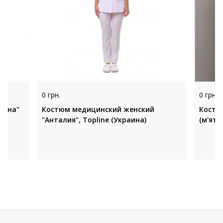
0 грн.
0 грн.
тана"
Костюм медицинский женский
Костю
"Анталия", Topline (Украина)
(м'ятн