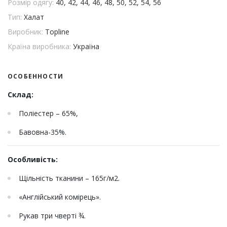
Розмір одягу:
40, 42, 44, 46, 48, 50, 52, 54, 56
Тип:
Халат
Виробник:
Topline
Країна виробника:
Україна
ОСОБЕННОСТИ
Склад:
Поліестер – 65%,
Бавовна-35%.
Особливість:
Щільність тканини – 165г/м2.
«Англійський комірець».
Рукав три чверті ¾.