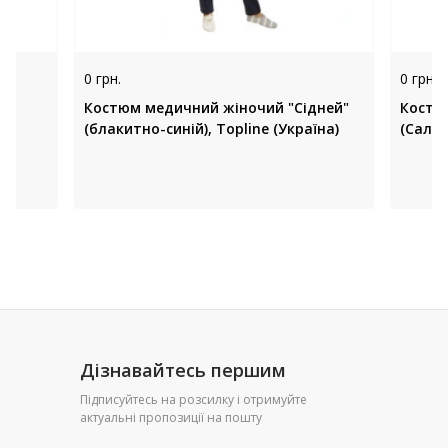
0 грн.
0 грн.
Костюм медичний жіночий "Сідней"
Костю
(блакитно-синій), Topline (Україна)
(Салат
Дізнавайтесь першим
Підписуйтесь на розсилку і отримуйте
актуальні пропозиції на пошту