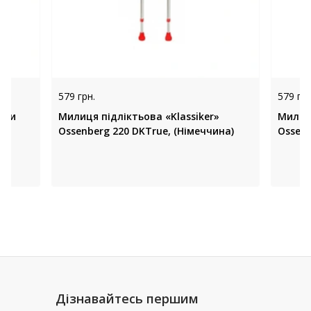
579 грн.
579 грн
ими
Милиця підліктьова «Klassiker»
Милиця
ю
Ossenberg 220 DKTrue, (Німеччина)
Ossenb
йд
Дізнавайтесь першим