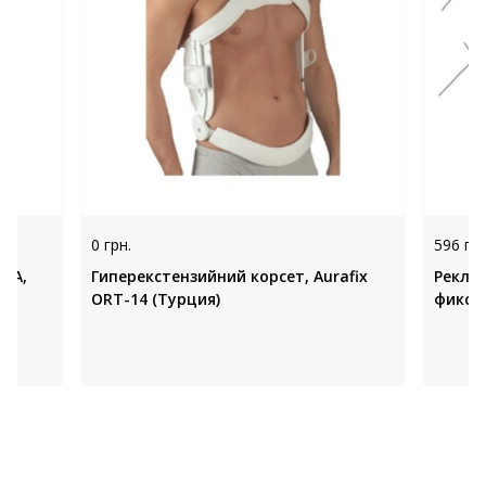
0 грн.
596 грн
1GА,
Гиперекстензийний корсет, Aurafix
Рекли
ORT-14 (Турция)
фиксац