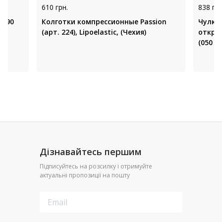
610 грн.
838 грн
1590
Колготки компрессионные Passion
Чулки
(арт. 224), Lipoelastic, (Чехия)
открытым но
(050 -
Дізнавайтесь першим
Підписуйтесь на розсилку і отримуйте
актуальні пропозиції на пошту