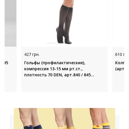
427 грн.
610 грн
1595
Гольфы (профилактические),
Колго
компрессия 13-15 мм рт.ст.,
(арт. 2
плотность 70 DEN, арт.840 / 845
TIANA (Италия)