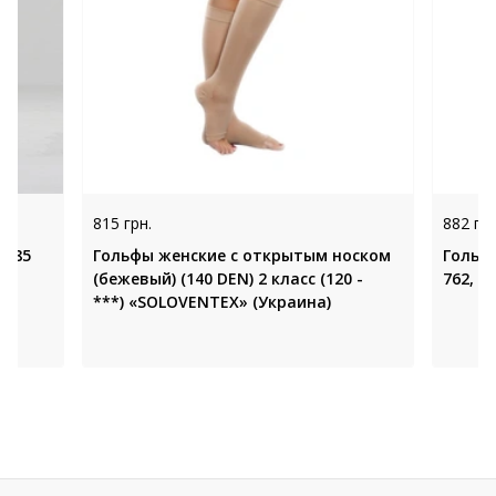
815 грн.
882 грн
1585
Гольфы женские с открытым носком
Гольф
(бежевый) (140 DEN) 2 класс (120 -
762, T
***) «SOLOVENTEX» (Украина)