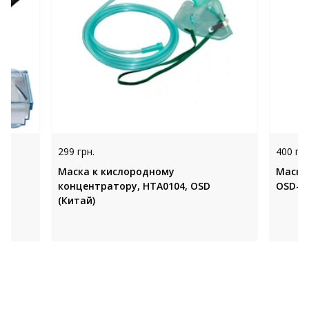
299 грн.
400 грн
,
Маска к кислородному
Маска
концентратору, НТА0104, OSD
OSD-7F
(Китай)