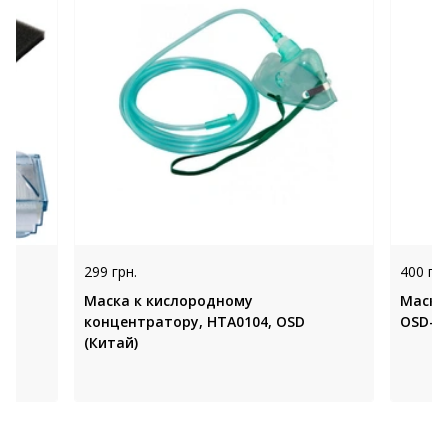
299 грн.
400 грн
,
Маска к кислородному
Маска
концентратору, НТА0104, OSD
OSD-7F
(Китай)