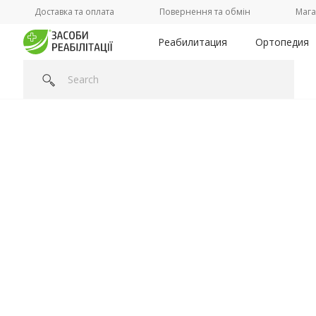
Доставка та оплата
Повернення та обмін
Мага
Реабилитация
Ортопедия
Головна
/
Категорії /
Реабилитация
/
Аксессуары к медиц