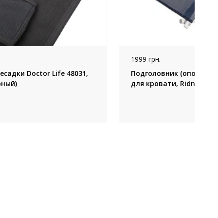
1999 грн.
есадки Doctor Life 48031,
Подголовник (опора) р
рный)
для кровати, Ridni (Кит