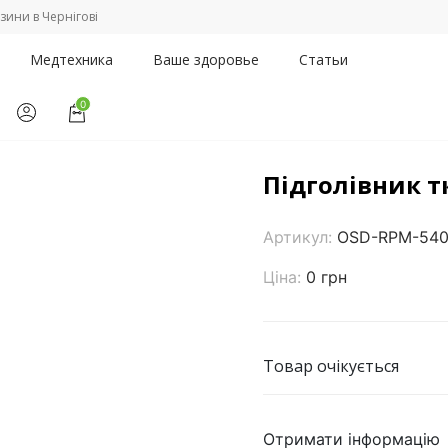
зини в Чернігові
Медтехника
Ваше здоровье
Статьи
0
инским кроватям
/
Підголівник тканинний OSD-RPM-54002
Підголівник 
Артикул:
OSD-RPM-54
Ціна:
0 грн
Товар очікується
Отримати інформацію