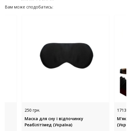
Вам може сподобатись:
250 грн.
1713 гр
ю
Маска для сну і відпочинку
М'які 
Реабілітімед (Україна)
(Украї