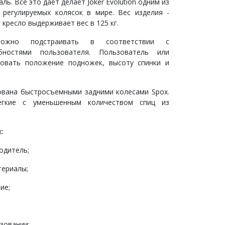
ль. Все это дает делает Joker Evolution одним из
регулируемых колясок в ​​мире. Вес изделия -
я кресло выдерживает вес в 125 кг.
можно подстраивать в соответствии с
бностями пользователя. Пользователь или
ровать положение подножек, высоту спинки и
ована быстросъемными задними колесами Spox.
егкие с уменьшенным количеством спиц из
:
одитель;
териалы;
ие;
зовании;