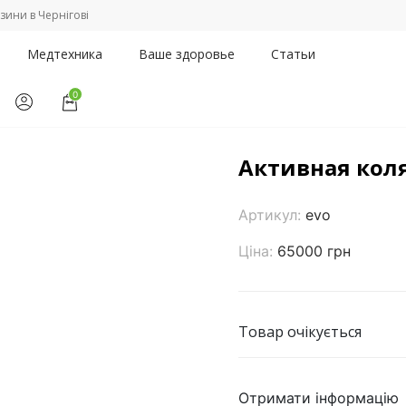
зини в Чернігові
Медтехника
Ваше здоровье
Статьи
0
и
/
Активная коляска Progeo Joker Evolution
Активная коляс
Артикул:
evo
Ціна:
65000 грн
Товар очікується
Отримати інформацію