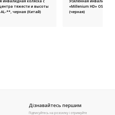
 инвалидная коляска с
Усиленная инвалидная 
центра тяжести и высоты
«Millenium HD» OSD-STB
AL-**, черная (Китай)
(черная)
Дізнавайтесь першим
Підписуйтесь на розсилку і отримуйте