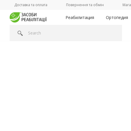
Доставка та оплата
Повернення та обмін
Мага
Реабилитация
Ортопедия
Головна
/
Категорії /
Реабилитация
/
Инвалидные коляск