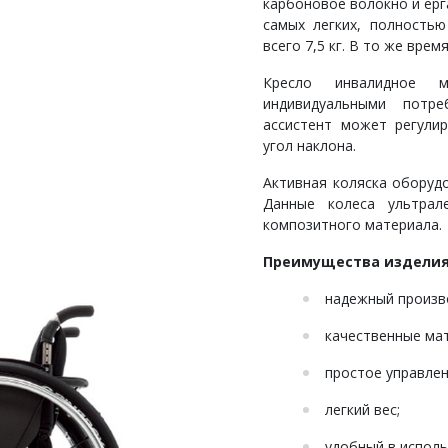
карбоновое волокно и ерга
самых легких, полностью 
всего 7,5 кг. В то же врем
Кресло инвалидное 
индивидуальными потре
ассистент может регули
угол наклона.
Активная коляска оборуд
Данные колеса ультрал
композитного материала.
Преимущества изделия
надежный произв
качественные ма
простое управлен
легкий вес;
удобный в исполь