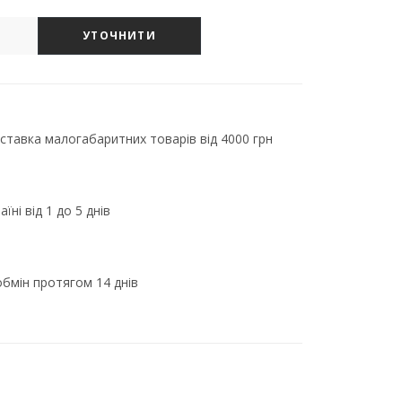
УТОЧНИТИ
тавка малогабаритних товарів від 4000 грн
їні від 1 до 5 днів
бмін протягом 14 днів