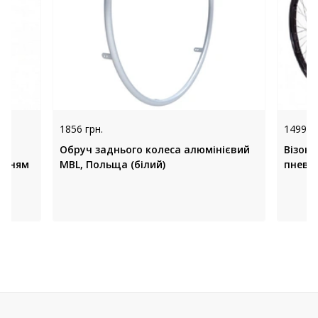
1856 грн.
14999 
Обруч заднього колеса алюмінієвий
Візок 
ленням
MBL, Польща (білий)
пневм