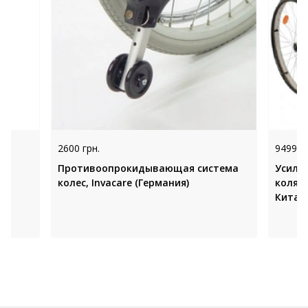
2600 грн.
9499 гр
Противоопрокидывающая система
Усиле
колес, Invacare (Германия)
коляск
Китай