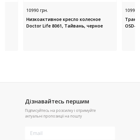
10990 грн.
10999 
D-
Низкоактивное кресло колесное
Транз
Doctor Life 8061, Тайвань, черное
OSD-M
Дізнавайтесь першим
Підписуйтесь на розсилку і отримуйте
актуальні пропозиції на пошту